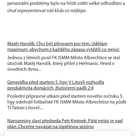
personální problémy bylo na hřišti vidět velké odhodlání a
chuť reprezentovat náš klub co nejlépe.
Matěj Hanslík: Chci být přínosem pro tým. Udělám
maximum, abychom z každého zápasu vytěžili co nejvíc
Jednou z letních posil FK ISMM Město Albrechtice se stal
útočník Matěj Hanslík, který přišel z Heřmanic. Hned v
úvodních dvou...
Generálka před startem 5. ligy: V Litovli rozhodla
produktivita domácích, žlutočerní padli 2:4
Poslední přípravné utkání před startem nového ročníku 5.
ligy odehráli fotbalisté FK ISMM Město Albrechtice na půdě
TJ Tatran Litovel....
Narozeniny slaví předseda Petr Kmínek: Páté místo je nad
plán. Chceme navázat na úspěšnou sezónu
První historická sezóna v Krajském přeboru přinesla skvělé