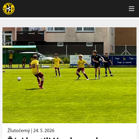
Žlutočerný |
24. 5. 2026