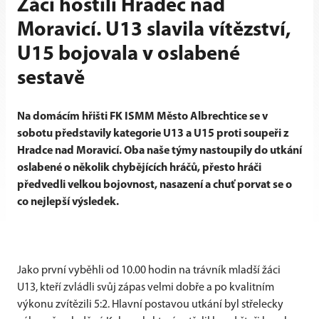
Žáci hostili Hradec nad
Moravicí. U13 slavila vítězství,
U15 bojovala v oslabené
sestavě
Na domácím hřišti FK ISMM Město Albrechtice se v
sobotu představily kategorie U13 a U15 proti soupeři z
Hradce nad Moravicí. Oba naše týmy nastoupily do utkání
oslabené o několik chybějících hráčů, přesto hráči
předvedli velkou bojovnost, nasazení a chuť porvat se o
co nejlepší výsledek.
Jako první vyběhli od 10.00 hodin na trávník mladší žáci
U13, kteří zvládli svůj zápas velmi dobře a po kvalitním
výkonu zvítězili 5:2. Hlavní postavou utkání byl střelecky