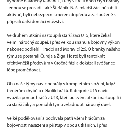
výborně naladěný Kahanek, který vstřelil hned čtyři branky.
Jednou se prosadil také Štefánik. Naši mladší žáci působili
aktivně, byli nebezpeční směrem dopředu a zaslouženě si
připsali další domácí vítězství.
Ve druhém utkání nastoupili starší žáci U15, které čekal
velmi náročný soupeř. I přes velkou snahu a bojovný výkon
nakonec podlehli Hradci nad Moravicí 2:6. O branky našeho
týmu se postarali Čureja a Žiga. Hosté byli tentokrát
efektivnější především v útočné fázi a dokázali své šance
lépe proměňovat.
Oba naše týmy navíc nehrály v kompletním složení, když
trenérům chybělo několik hráčů. Kategorie U15 navíc
využila pomoc hráčů z U13, kteří po svém utkání nastoupili i
za starší žáky a pomohli týmu zvládnout náročný duel.
Velké poděkování a pochvala patří všem hráčům za
bojovnost, nasazení a přístup v obou utkáních. I přes