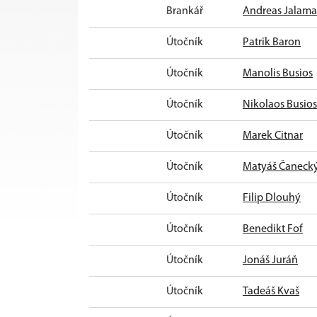
Brankář
Andreas Jalama
Útočník
Patrik Baron
Útočník
Manolis Busios
Útočník
Nikolaos Busios
Útočník
Marek Citnar
Útočník
Matyáš Čaneck
Útočník
Filip Dlouhý
Útočník
Benedikt Fof
Útočník
Jonáš Juráň
Útočník
Tadeáš Kvaš