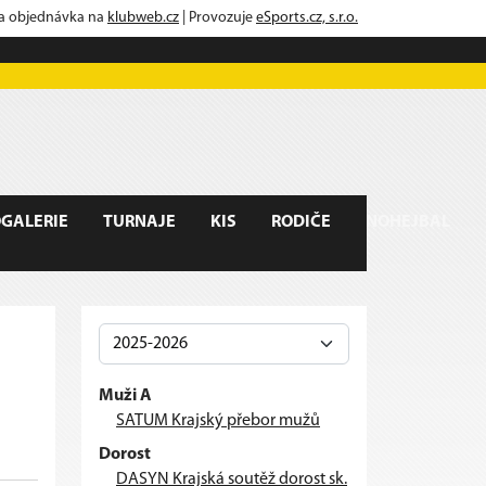
 a objednávka na
klubweb.cz
| Provozuje
eSports.cz, s.r.o.
GALERIE
TURNAJE
KIS
RODIČE
NOHEJBAL
Muži A
SATUM Krajský přebor mužů
Dorost
DASYN Krajská soutěž dorost sk.