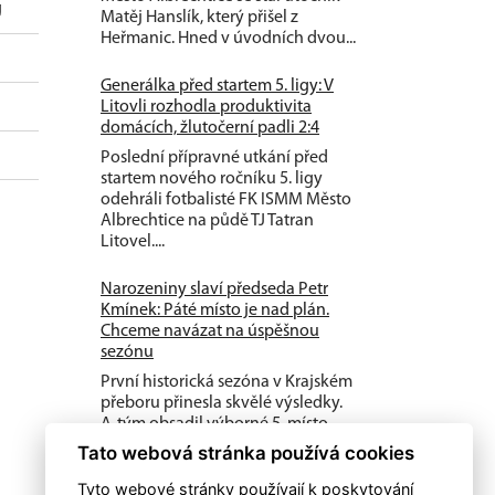
g
Matěj Hanslík, který přišel z
Heřmanic. Hned v úvodních dvou...
Generálka před startem 5. ligy: V
Litovli rozhodla produktivita
domácích, žlutočerní padli 2:4
Poslední přípravné utkání před
startem nového ročníku 5. ligy
odehráli fotbalisté FK ISMM Město
Albrechtice na půdě TJ Tatran
Litovel....
Narozeniny slaví předseda Petr
Kmínek: Páté místo je nad plán.
Chceme navázat na úspěšnou
sezónu
První historická sezóna v Krajském
přeboru přinesla skvělé výsledky.
A-tým obsadil výborné 5. místo,
dařilo se také mládeži a klub...
Tato webová stránka používá cookies
Tyto webové stránky používají k poskytování