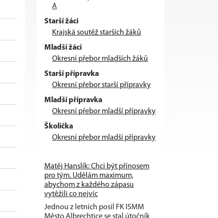
A
Starší žáci
Krajská soutěž starších žáků
Mladší žáci
Okresní přebor mladších žáků
Starší přípravka
Okresní přebor starší přípravky
Mladší přípravka
Okresní přebor mladší přípravky
Školička
Okresní přebor mladší přípravky
Matěj Hanslík: Chci být přínosem
pro tým. Udělám maximum,
abychom z každého zápasu
vytěžili co nejvíc
Jednou z letních posil FK ISMM
Město Albrechtice se stal útočník