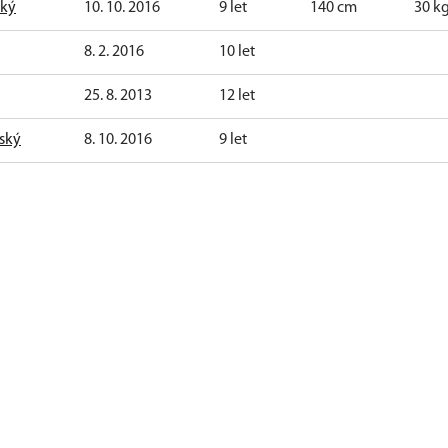
ský
10. 10. 2016
9 let
140 cm
30 k
8. 2. 2016
10 let
25. 8. 2013
12 let
ský
8. 10. 2016
9 let