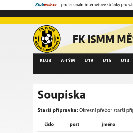
Klub
web.cz
– profesionální internetové stránky pro vá
KLUB
A-TÝM
U19
U15
U13
Soupiska
Starší přípravka:
Okresní přebor starší př
číslo
post
jméno