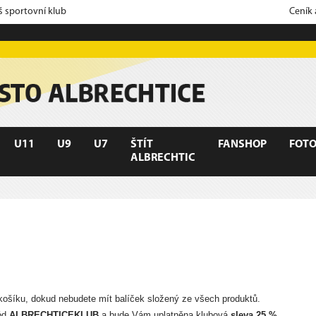
š sportovní klub
Ceník
U11
U9
U7
ŠTÍT
FANSHOP
FOTO
ALBRECHTIC
o košíku, dokud nebudete mít balíček složený ze všech produktů.
kód
ALBRECHTICEKLUB
a bude Vám uplatněna klubová
sleva 25 %