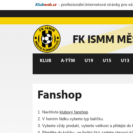
Klub
web.cz
– profesionální internetové stránky pro vá
KLUB
A-TÝM
U19
U15
U13
Fanshop
Navštivte
klubový fanshop
.
V horním řádku vyberte typ balíčku.
Vyberte vždy produkt, vyberte velikost a přidejte d
Přejděte do košíku, ve finální fázi zadejte slevový 