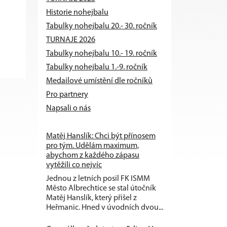
Historie nohejbalu
Tabulky nohejbalu 20.- 30. ročník
TURNAJE 2026
Tabulky nohejbalu 10.- 19. ročník
Tabulky nohejbalu 1.-9. ročník
Medailové umístění dle ročníků
Pro partnery
Napsali o nás
Matěj Hanslík: Chci být přínosem
pro tým. Udělám maximum,
abychom z každého zápasu
vytěžili co nejvíc
Jednou z letních posil FK ISMM
Město Albrechtice se stal útočník
Matěj Hanslík, který přišel z
Heřmanic. Hned v úvodních dvou...