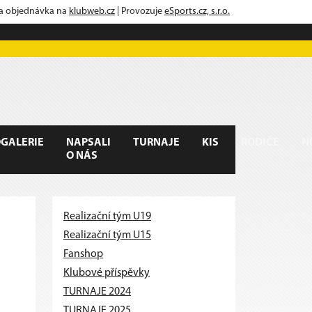
 a objednávka na
klubweb.cz
| Provozuje
eSports.cz, s.r.o.
GALERIE
NAPSALI
TURNAJE
KIS
RODIČE
N
O NÁS
Realizační tým U19
Realizační tým U15
Fanshop
Klubové příspěvky
TURNAJE 2024
TURNAJE 2025