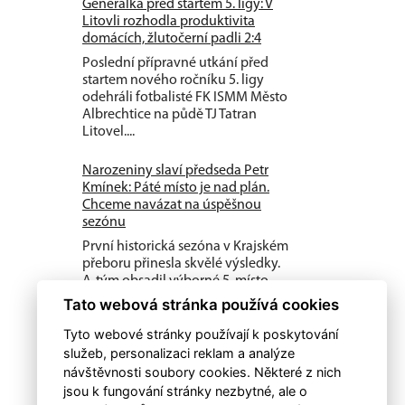
Generálka před startem 5. ligy: V
Litovli rozhodla produktivita
domácích, žlutočerní padli 2:4
Poslední přípravné utkání před
startem nového ročníku 5. ligy
odehráli fotbalisté FK ISMM Město
Albrechtice na půdě TJ Tatran
Litovel....
Narozeniny slaví předseda Petr
Kmínek: Páté místo je nad plán.
Chceme navázat na úspěšnou
sezónu
První historická sezóna v Krajském
přeboru přinesla skvělé výsledky.
A-tým obsadil výborné 5. místo,
dařilo se také mládeži a klub...
Tato webová stránka používá cookies
Tyto webové stránky používají k poskytování
služeb, personalizaci reklam a analýze
návštěvnosti soubory cookies. Některé z nich
jsou k fungování stránky nezbytné, ale o