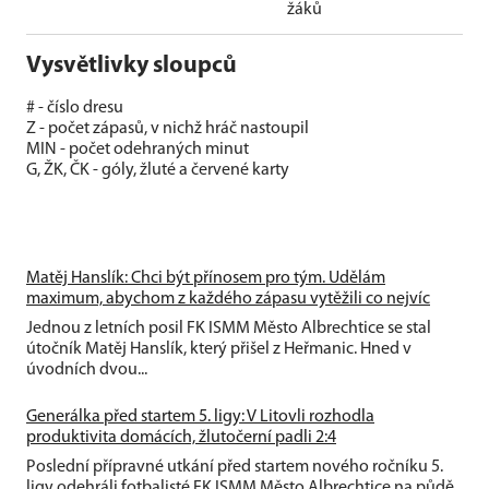
žáků
Vysvětlivky sloupců
# - číslo dresu
Z - počet zápasů, v nichž hráč nastoupil
MIN - počet odehraných minut
G, ŽK, ČK - góly, žluté a červené karty
Matěj Hanslík: Chci být přínosem pro tým. Udělám
maximum, abychom z každého zápasu vytěžili co nejvíc
Jednou z letních posil FK ISMM Město Albrechtice se stal
útočník Matěj Hanslík, který přišel z Heřmanic. Hned v
úvodních dvou...
Generálka před startem 5. ligy: V Litovli rozhodla
produktivita domácích, žlutočerní padli 2:4
Poslední přípravné utkání před startem nového ročníku 5.
ligy odehráli fotbalisté FK ISMM Město Albrechtice na půdě