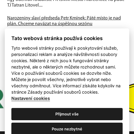
TJ Tatran Litovel....
Narozeniny slaví předseda Petr Kmínek: Páté místo je nad
plán. Chceme navázat na úspěšnou sezónu
První historická sezóna v Krajském přeboru přinesla skvělé
výsledky. A-tým obsadil výborné 5. místo, dařilo se také
Tato webová stránka používá cookies
mládeži a klub...
Tyto webové stránky používají k poskytování služeb,
personalizaci reklam a analýze návštěvnosti soubory
cookies. Některé z nich jsou k fungování stránky
nezbytné, ale o některých můžete rozhodnout sami.
Více o používání souborů cookies se dozvíte níže.
Můžete je povolit všechny, jednotlivě vybrat nebo
všechny odmítnout. Více informací získáte kdykoliv na
stránce Zásady používání souborů cookies.
Nastavení cookies
Přijmout vše
Pouze nezbytné