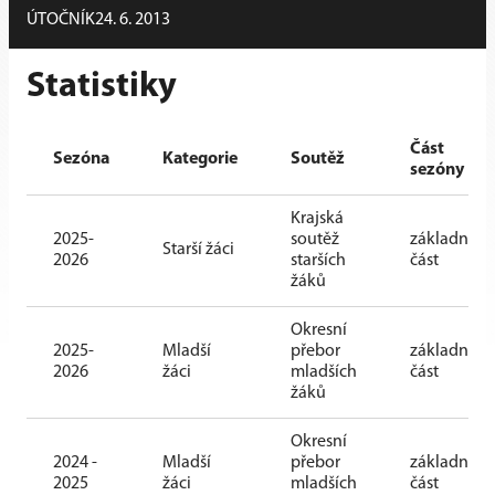
ÚTOČNÍK
24. 6. 2013
Statistiky
Část
Sezóna
Kategorie
Soutěž
sezóny
Krajská
2025-
soutěž
základní
Starší žáci
2026
starších
část
žáků
Okresní
2025-
Mladší
přebor
základní
2026
žáci
mladších
část
žáků
Okresní
2024 -
Mladší
přebor
základní
2025
žáci
mladších
část