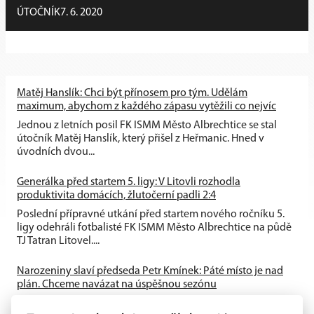
ÚTOČNÍK
7. 6. 2020
Matěj Hanslík: Chci být přínosem pro tým. Udělám
maximum, abychom z každého zápasu vytěžili co nejvíc
Jednou z letních posil FK ISMM Město Albrechtice se stal
útočník Matěj Hanslík, který přišel z Heřmanic. Hned v
úvodních dvou...
Generálka před startem 5. ligy: V Litovli rozhodla
produktivita domácích, žlutočerní padli 2:4
Poslední přípravné utkání před startem nového ročníku 5.
ligy odehráli fotbalisté FK ISMM Město Albrechtice na půdě
TJ Tatran Litovel....
Narozeniny slaví předseda Petr Kmínek: Páté místo je nad
plán. Chceme navázat na úspěšnou sezónu
První historická sezóna v Krajském přeboru přinesla skvělé