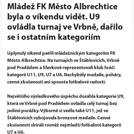
Mládež FK Město Albrechtice
byla o víkendu vidět. U9
ovládla turnaj ve Vrbně, dařilo
se i ostatním kategoriím
Uplynulý víkend patřil mládežnickým kategoriím FK
Město Albrechtice. Na turnajích ve Štáblovicích, Vrbně
pod Pradědem a Slavkově reprezentovali klub hráči
kategorií U11, U9, U7 a U6. Nechyběly medaile, poháry,
cenné zkušenosti ani spousta fotbalové radosti.
Největšího výsledkového úspěchu dosáhla kategorie U9,
která ve Vrbně pod Pradědem ovládla celý turnaj bez
jediné porážky. Výborně si vedla také U11, jež ve
Štáblovicích vybojovala bronzové medaile. Cenné
zkušenosti sbírali rovněž nejmladší fotbalisté kategorií
U7 a U6.