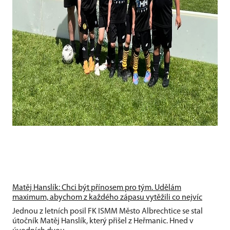
Matěj Hanslík: Chci být přínosem pro tým. Udělám
maximum, abychom z každého zápasu vytěžili co nejvíc
Jednou z letních posil FK ISMM Město Albrechtice se stal
útočník Matěj Hanslík, který přišel z Heřmanic. Hned v