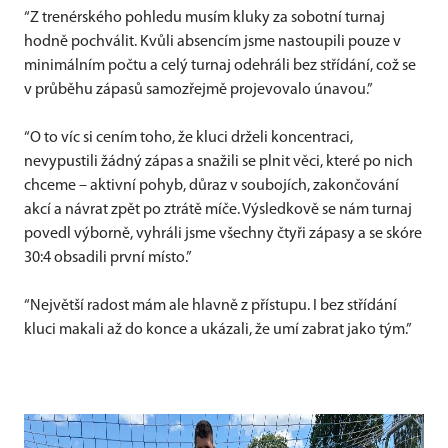
“Z trenérského pohledu musím kluky za sobotní turnaj
hodně pochválit. Kvůli absencím jsme nastoupili pouze v
minimálním počtu a celý turnaj odehráli bez střídání, což se
v průběhu zápasů samozřejmě projevovalo únavou.”
“O to víc si cením toho, že kluci drželi koncentraci,
nevypustili žádný zápas a snažili se plnit věci, které po nich
chceme – aktivní pohyb, důraz v soubojích, zakončování
akcí a návrat zpět po ztrátě míče. Výsledkově se nám turnaj
povedl výborně, vyhráli jsme všechny čtyři zápasy a se skóre
30:4 obsadili první místo.”
“Největší radost mám ale hlavně z přístupu. I bez střídání
kluci makali až do konce a ukázali, že umí zabrat jako tým.”