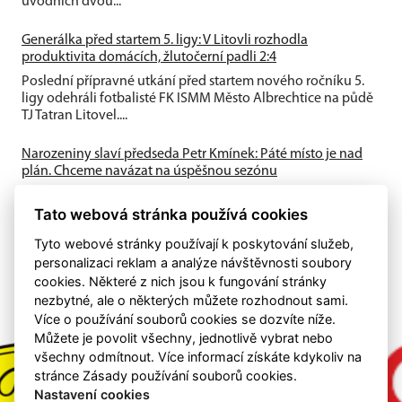
úvodních dvou...
Generálka před startem 5. ligy: V Litovli rozhodla
produktivita domácích, žlutočerní padli 2:4
Poslední přípravné utkání před startem nového ročníku 5.
ligy odehráli fotbalisté FK ISMM Město Albrechtice na půdě
TJ Tatran Litovel....
Narozeniny slaví předseda Petr Kmínek: Páté místo je nad
plán. Chceme navázat na úspěšnou sezónu
První historická sezóna v Krajském přeboru přinesla skvělé
Tato webová stránka používá cookies
výsledky. A-tým obsadil výborné 5. místo, dařilo se také
mládeži a klub...
Tyto webové stránky používají k poskytování služeb,
personalizaci reklam a analýze návštěvnosti soubory
cookies. Některé z nich jsou k fungování stránky
nezbytné, ale o některých můžete rozhodnout sami.
Více o používání souborů cookies se dozvíte níže.
Můžete je povolit všechny, jednotlivě vybrat nebo
všechny odmítnout. Více informací získáte kdykoliv na
stránce Zásady používání souborů cookies.
Nastavení cookies