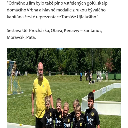
“Odměnou jim bylo také plno vstřelených gólů, skalp
domácího Vrbna a hlavně medaile z rukou bývalého
kapitána české reprezentace Tomáše Ujfalušiho.”
Sestava U6: Procházka, Otava, Kenawy – Santarius,
Moravčík, Pata.