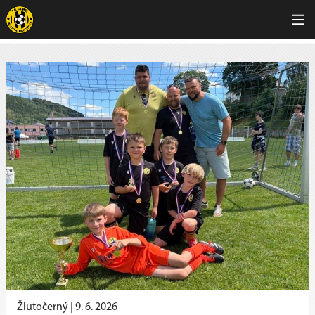
Žlutočerný |
9. 6. 2026