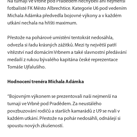
Na turnaji ve Vrbně pod Pradědem nechyběli ani nejmenší
fotbalisté FK Město Albrechtice. Kategorie U6 pod vedením
Michala Adámka předvedla bojovné výkony a v každém
utkání nechala na hřišti maximum.
Přestože na pohárové umístění tentokrát nedosáhla,
odvezla si řadu krásných zážitků. Mezi ty největší patří
vítězství nad domácím Vrbnem a také slavnostní předávání
medailí z rukou bývalého kapitána české reprezentace
Tomáše Ujfalušiho.
Hodnocení trenéra Michala Adámka
“Bojovným výkonem se prezentovali naši nejmenší na
turnaji ve Vrbně pod Pradědem. Za neustálého
povzbuzování rodičů a starších kamarádů z U9 se rvali v
každém utkání. Přestože na pohár nedosáhli, odnášejí si
spoustu nových zkušeností.