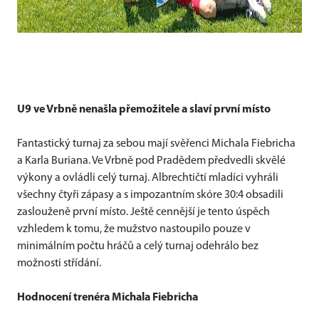
U9 ve Vrbně nenašla přemožitele a slaví první místo
Fantastický turnaj za sebou mají svěřenci Michala Fiebricha
a Karla Buriana. Ve Vrbně pod Pradědem předvedli skvělé
výkony a ovládli celý turnaj. Albrechtičtí mladíci vyhráli
všechny čtyři zápasy a s impozantním skóre 30:4 obsadili
zaslouženě první místo. Ještě cennější je tento úspěch
vzhledem k tomu, že mužstvo nastoupilo pouze v
minimálním počtu hráčů a celý turnaj odehrálo bez
možnosti střídání.
Hodnocení trenéra Michala Fiebricha