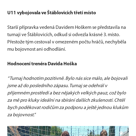
U11 vybojovala ve Štáblovicích třetí místo
Starší přípravka vedená Davidem Hoškem se představila na
turnaji ve Štáblovicích, odkud si odvezla krásné 3. místo.
Přestože tým cestoval v omezeném počtu hráčů, nechyběla
mu bojovnost ani odhodlání.
Hodnocení trenéra Davida Hoška
“Turnaj hodnotím pozitivně. Bylo nás sice málo, ale bojovali
jsme až do posledního zápasu. Turnaj se odehrál v
příjemném prostředí a bez nějakých velkých pauz, což bylo
za mě pro kluky ideální na sbírání dalších zkušeností. Chtěl
bych poděkovat rodičům za podporu a ještě jednou klukům
za bojovnost.”