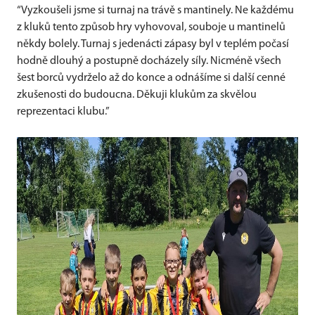
“Vyzkoušeli jsme si turnaj na trávě s mantinely. Ne každému
z kluků tento způsob hry vyhovoval, souboje u mantinelů
někdy bolely. Turnaj s jedenácti zápasy byl v teplém počasí
hodně dlouhý a postupně docházely síly. Nicméně všech
šest borců vydrželo až do konce a odnášíme si další cenné
zkušenosti do budoucna. Děkuji klukům za skvělou
reprezentaci klubu.”