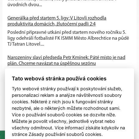
úvodních dvou...
Generálka před startem 5. ligy: V Litovli rozhodla
produktivita domácích, žlutočerní padli 2:4
Poslední přípravné utkání před startem nového ročníku 5.
ligy odehráli fotbalisté FK ISMM Město Albrechtice na půdě
TJ Tatran Litovel....
Narozeniny slaví předseda Petr Kmínek: Páté místo je nad
plán. Chceme navázat na úspěšnou sezónu
První historická sezóna v Krajském přeboru přinesla skvělé
Tato webová stránka používá cookies
výsledky. A-tým obsadil výborné 5. místo, dařilo se také
mládeži a klub...
Tyto webové stránky používají k poskytování služeb,
personalizaci reklam a analýze návštěvnosti soubory
cookies. Některé z nich jsou k fungování stránky
nezbytné, ale o některých můžete rozhodnout sami.
Více o používání souborů cookies se dozvíte níže.
Můžete je povolit všechny, jednotlivě vybrat nebo
všechny odmítnout. Více informací získáte kdykoliv na
stránce Zásady používání souborů cookies.