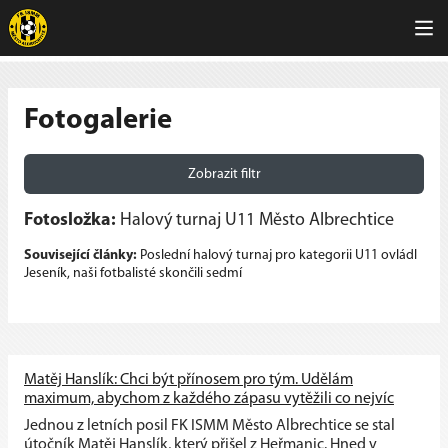
Fotogalerie
Zobrazit filtr
Fotosložka:
Halový turnaj U11 Město Albrechtice
Související články:
Poslední halový turnaj pro kategorii U11 ovládl
Jeseník, naši fotbalisté skončili sedmí
Matěj Hanslík: Chci být přínosem pro tým. Udělám
maximum, abychom z každého zápasu vytěžili co nejvíc
Jednou z letních posil FK ISMM Město Albrechtice se stal
útočník Matěj Hanslík, který přišel z Heřmanic. Hned v