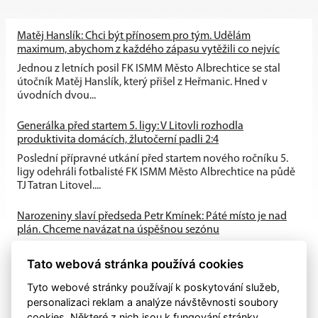
Matěj Hanslík: Chci být přínosem pro tým. Udělám
maximum, abychom z každého zápasu vytěžili co nejvíc
Jednou z letních posil FK ISMM Město Albrechtice se stal
útočník Matěj Hanslík, který přišel z Heřmanic. Hned v
úvodních dvou...
Generálka před startem 5. ligy: V Litovli rozhodla
produktivita domácích, žlutočerní padli 2:4
Poslední přípravné utkání před startem nového ročníku 5.
ligy odehráli fotbalisté FK ISMM Město Albrechtice na půdě
TJ Tatran Litovel....
Narozeniny slaví předseda Petr Kmínek: Páté místo je nad
plán. Chceme navázat na úspěšnou sezónu
První historická sezóna v Krajském přeboru přinesla skvělé
Tato webová stránka používá cookies
výsledky. A-tým obsadil výborné 5. místo, dařilo se také
mládeži a klub...
Tyto webové stránky používají k poskytování služeb,
personalizaci reklam a analýze návštěvnosti soubory
cookies. Některé z nich jsou k fungování stránky