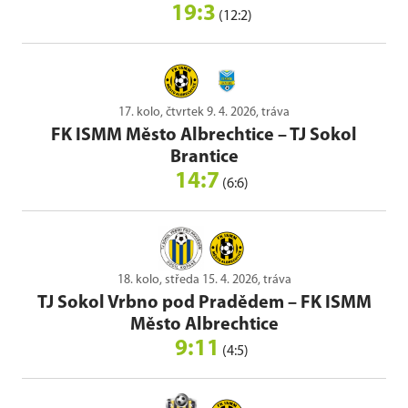
19:3
(12:2)
17. kolo, čtvrtek 9. 4. 2026, tráva
FK ISMM Město Albrechtice
–
TJ Sokol
Brantice
14:7
(6:6)
18. kolo, středa 15. 4. 2026, tráva
TJ Sokol Vrbno pod Pradědem
–
FK ISMM
Město Albrechtice
9:11
(4:5)