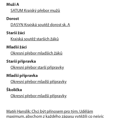
Muži A
SATUM Krajský přebor mužů
Dorost
DASYN Krajská soutěž dorost sk. A
Starší žáci
Krajská soutěž starších žáků
Mladší žáci
Okresní přebor mladších žáků
Starší přípravka
Okresní přebor starší přípravky
Mladší přípravka
Okresní přebor mladší přípravky
Školička
Okresní přebor mladší přípravky
Matěj Hanslík: Chci být přínosem pro tým. Udělám
maximum, abychom z každého zápasu vytěžili co nejvíc