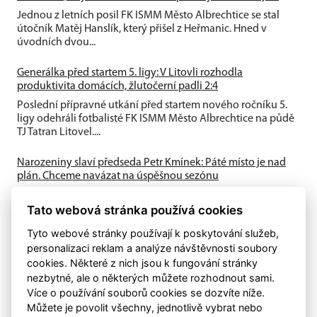
Jednou z letních posil FK ISMM Město Albrechtice se stal
útočník Matěj Hanslík, který přišel z Heřmanic. Hned v
úvodních dvou...
Generálka před startem 5. ligy: V Litovli rozhodla
produktivita domácích, žlutočerní padli 2:4
Poslední přípravné utkání před startem nového ročníku 5.
ligy odehráli fotbalisté FK ISMM Město Albrechtice na půdě
TJ Tatran Litovel....
Narozeniny slaví předseda Petr Kmínek: Páté místo je nad
plán. Chceme navázat na úspěšnou sezónu
První historická sezóna v Krajském přeboru přinesla skvělé
Tato webová stránka používá cookies
výsledky. A-tým obsadil výborné 5. místo, dařilo se také
mládeži a klub...
Tyto webové stránky používají k poskytování služeb,
personalizaci reklam a analýze návštěvnosti soubory
cookies. Některé z nich jsou k fungování stránky
nezbytné, ale o některých můžete rozhodnout sami.
Více o používání souborů cookies se dozvíte níže.
Můžete je povolit všechny, jednotlivě vybrat nebo