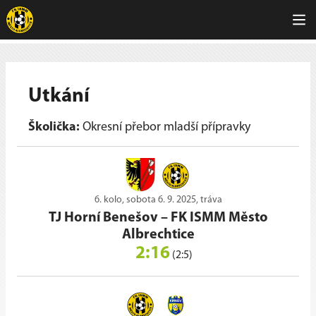
Utkání
Školička:
Okresní přebor mladší přípravky
6. kolo, sobota 6. 9. 2025, tráva
TJ Horní Benešov
–
FK ISMM Město
Albrechtice
2:16
(2:5)