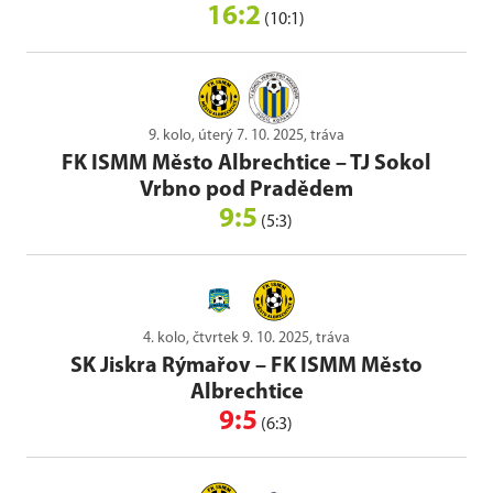
16:2
(10:1)
9. kolo, úterý 7. 10. 2025, tráva
FK ISMM Město Albrechtice
–
TJ Sokol
Vrbno pod Pradědem
9:5
(5:3)
4. kolo, čtvrtek 9. 10. 2025, tráva
SK Jiskra Rýmařov
–
FK ISMM Město
Albrechtice
9:5
(6:3)