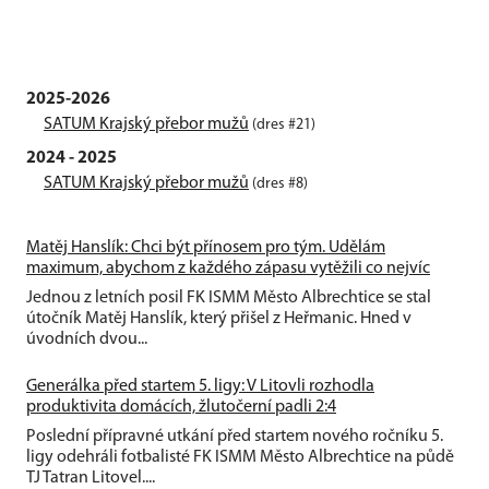
2025-2026
SATUM Krajský přebor mužů
(dres #21)
2024 - 2025
SATUM Krajský přebor mužů
(dres #8)
Matěj Hanslík: Chci být přínosem pro tým. Udělám
maximum, abychom z každého zápasu vytěžili co nejvíc
Jednou z letních posil FK ISMM Město Albrechtice se stal
útočník Matěj Hanslík, který přišel z Heřmanic. Hned v
úvodních dvou...
Generálka před startem 5. ligy: V Litovli rozhodla
produktivita domácích, žlutočerní padli 2:4
Poslední přípravné utkání před startem nového ročníku 5.
ligy odehráli fotbalisté FK ISMM Město Albrechtice na půdě
TJ Tatran Litovel....