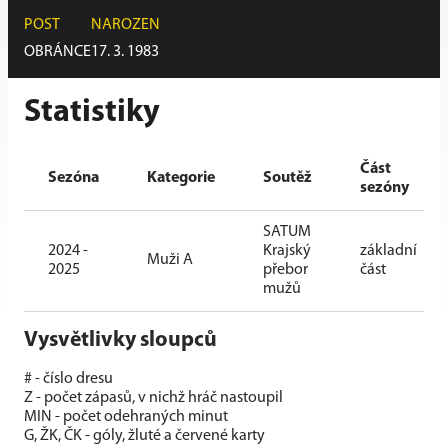
POST
NAROZEN
OBRÁNCE
17. 3. 1983
Statistiky
Část
Sezóna
Kategorie
Soutěž
sezóny
SATUM
2024 -
Krajský
základní
Muži A
2025
přebor
část
mužů
Vysvětlivky sloupců
# - číslo dresu
Z - počet zápasů, v nichž hráč nastoupil
MIN - počet odehraných minut
G, ŽK, ČK - góly, žluté a červené karty