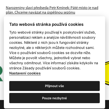
Narozeniny slaví předseda Petr Kmínek: Páté místo je nad
plán. Chceme navázat na úspěšnou sezónu
První historická sezóna v Krajském přeboru přinesla skvělé
výsledky. A-tým obsadil výborné 5. místo, dařilo se také
Tato webová stránka používá cookies
mládeži a klub...
Tyto webové stránky používají k poskytování služeb,
personalizaci reklam a analýze návštěvnosti soubory
cookies. Některé z nich jsou k fungování stránky
nezbytné, ale o některých můžete rozhodnout sami.
Více o používání souborů cookies se dozvíte níže.
Můžete je povolit všechny, jednotlivě vybrat nebo
všechny odmítnout. Více informací získáte kdykoliv na
stránce Zásady používání souborů cookies.
Nastavení cookies
Přijmout vše
Pouze nezbytné
Nastavení cookies
RSS