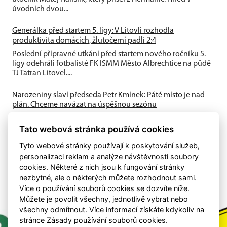
úvodních dvou...
Generálka před startem 5. ligy: V Litovli rozhodla
produktivita domácích, žlutočerní padli 2:4
Poslední přípravné utkání před startem nového ročníku 5.
ligy odehráli fotbalisté FK ISMM Město Albrechtice na půdě
TJ Tatran Litovel....
Narozeniny slaví předseda Petr Kmínek: Páté místo je nad
plán. Chceme navázat na úspěšnou sezónu
První historická sezóna v Krajském přeboru přinesla skvělé
výsledky. A-tým obsadil výborné 5. místo, dařilo se také
Tato webová stránka používá cookies
mládeži a klub...
Tyto webové stránky používají k poskytování služeb,
personalizaci reklam a analýze návštěvnosti soubory
cookies. Některé z nich jsou k fungování stránky
nezbytné, ale o některých můžete rozhodnout sami.
Více o používání souborů cookies se dozvíte níže.
Můžete je povolit všechny, jednotlivě vybrat nebo
všechny odmítnout. Více informací získáte kdykoliv na
stránce Zásady používání souborů cookies.