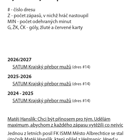
# - číslo dresu
Z - počet zápasů, v nichž hráč nastoupil
MIN - počet odehraných minut
G, ŽK, ČK - góly, žluté a červené karty
2026/2027
SATUM Krajský přebor mužů
(dres #14)
2025-2026
SATUM Krajský přebor mužů
(dres #14)
2024 - 2025
SATUM Krajský přebor mužů
(dres #14)
Matěj Hanslík: Chci být přínosem pro tým. Udělám
maximum, abychom z každého zápasu vytěžili co nejvíc
Jednou z letních posil FK ISMM Město Albrechtice se stal
útočník Matěj Hanslík, který přišel z Heřmanic. Hned v