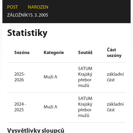
POST
NAROZEN
ZÁLOŽNÍK
15. 3. 2005
Statistiky
Část
Sezóna
Kategorie
Soutěž
sezóny
SATUM
2025-
Krajský
základní
Muži A
2026
přebor
část
mužů
SATUM
2024 -
Krajský
základní
Muži A
2025
přebor
část
mužů
Vysvětlivky sloupců