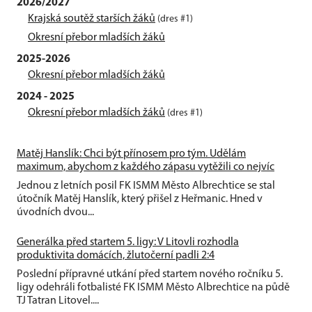
2026/2027
Krajská soutěž starších žáků
(dres #1)
Okresní přebor mladších žáků
2025-2026
Okresní přebor mladších žáků
2024 - 2025
Okresní přebor mladších žáků
(dres #1)
Matěj Hanslík: Chci být přínosem pro tým. Udělám
maximum, abychom z každého zápasu vytěžili co nejvíc
Jednou z letních posil FK ISMM Město Albrechtice se stal
útočník Matěj Hanslík, který přišel z Heřmanic. Hned v
úvodních dvou...
Generálka před startem 5. ligy: V Litovli rozhodla
produktivita domácích, žlutočerní padli 2:4
Poslední přípravné utkání před startem nového ročníku 5.
ligy odehráli fotbalisté FK ISMM Město Albrechtice na půdě
TJ Tatran Litovel....