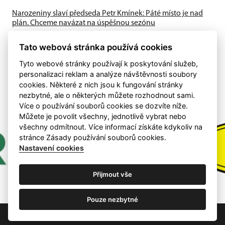
Narozeniny slaví předseda Petr Kmínek: Páté místo je nad
plán. Chceme navázat na úspěšnou sezónu
První historická sezóna v Krajském přeboru přinesla skvělé
výsledky. A-tým obsadil výborné 5. místo, dařilo se také
Tato webová stránka používá cookies
mládeži a klub...
Tyto webové stránky používají k poskytování služeb,
personalizaci reklam a analýze návštěvnosti soubory
cookies. Některé z nich jsou k fungování stránky
nezbytné, ale o některých můžete rozhodnout sami.
Více o používání souborů cookies se dozvíte níže.
Můžete je povolit všechny, jednotlivě vybrat nebo
všechny odmítnout. Více informací získáte kdykoliv na
stránce Zásady používání souborů cookies.
Nastavení cookies
Přijmout vše
Pouze nezbytné
Nastavení cookies
RSS