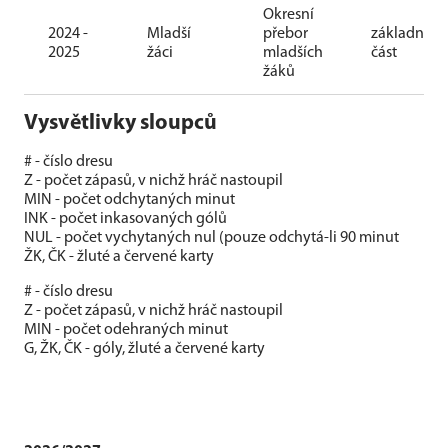
Okresní
2024 -
Mladší
přebor
základní
2025
žáci
mladších
část
žáků
Vysvětlivky sloupců
# - číslo dresu
Z - počet zápasů, v nichž hráč nastoupil
MIN - počet odchytaných minut
INK - počet inkasovaných gólů
NUL - počet vychytaných nul (pouze odchytá-li 90 minut
ŽK, ČK - žluté a červené karty
# - číslo dresu
Z - počet zápasů, v nichž hráč nastoupil
MIN - počet odehraných minut
G, ŽK, ČK - góly, žluté a červené karty