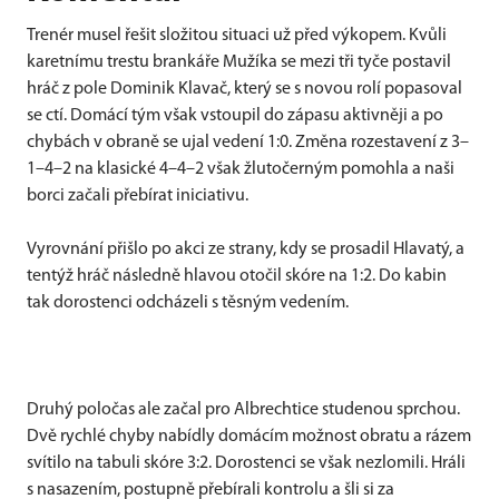
Trenér musel řešit složitou situaci už před výkopem. Kvůli
karetnímu trestu brankáře Mužíka se mezi tři tyče postavil
hráč z pole Dominik Klavač, který se s novou rolí popasoval
se ctí. Domácí tým však vstoupil do zápasu aktivněji a po
chybách v obraně se ujal vedení 1:0. Změna rozestavení z 3–
1–4–2 na klasické 4–4–2 však žlutočerným pomohla a naši
borci začali přebírat iniciativu.
Vyrovnání přišlo po akci ze strany, kdy se prosadil Hlavatý, a
tentýž hráč následně hlavou otočil skóre na 1:2. Do kabin
tak dorostenci odcházeli s těsným vedením.
Druhý poločas ale začal pro Albrechtice studenou sprchou.
Dvě rychlé chyby nabídly domácím možnost obratu a rázem
svítilo na tabuli skóre 3:2. Dorostenci se však nezlomili. Hráli
s nasazením, postupně přebírali kontrolu a šli si za