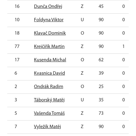
16
Dunča Ondřej
Z
45
0
10
Foldyna Viktor
U
90
0
18
Klavač Dominik
O
90
0
77
Krejčiřík Martin
Z
90
1
17
Kusenda Michal
O
62
0
6
Kvasnica David
Z
39
0
2
Ondrák Radim
O
25
0
3
Táborský Matěj
U
35
0
5
Vašenda Tomáš
Z
73
0
7
Vyležík Matěj
Z
90
0