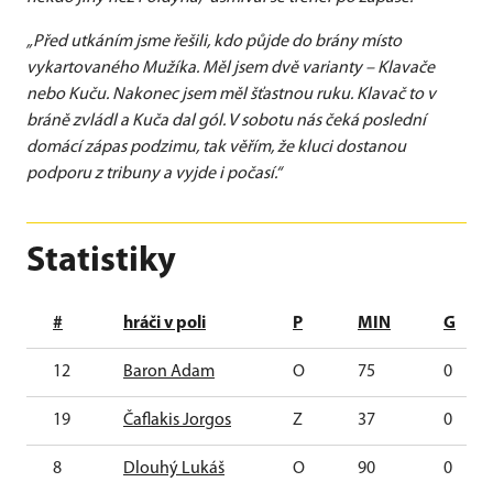
„Před utkáním jsme řešili, kdo půjde do brány místo
vykartovaného Mužíka. Měl jsem dvě varianty – Klavače
nebo Kuču. Nakonec jsem měl šťastnou ruku. Klavač to v
bráně zvládl a Kuča dal gól. V sobotu nás čeká poslední
domácí zápas podzimu, tak věřím, že kluci dostanou
podporu z tribuny a vyjde i počasí.“
Statistiky
#
hráči v poli
P
MIN
G
12
Baron Adam
O
75
0
19
Čaflakis Jorgos
Z
37
0
8
Dlouhý Lukáš
O
90
0