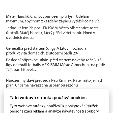
Matěj Hanslík: Chci být přínosem pro tým. Udělám
maximum, abychom z každého zápasu vytěžili co nejvíc
Jednou z letních posil FK ISMM Město Albrechtice se stal
útočník Matěj Hanslík, který přišel z Heřmanic. Hned v
úvodních dvou...
Generálka před startem 5. ligy: V Litovli rozhodla
produktivita domácích, žlutočerní padli 2:4
Poslední přípravné utkání před startem nového ročníku 5.
ligy odehráli fotbalisté FK ISMM Město Albrechtice na půdě
TJ Tatran Litovel....
Narozeniny slaví předseda Petr Kmínek: Páté místo je nad
plán. Chceme navázat na úspěšnou sezónu
První historická sezóna v Krajském přeboru přinesla skvělé
Tato webová stránka používá cookies
výsledky. A-tým obsadil výborné 5. místo, dařilo se také
mládeži a klub...
Tyto webové stránky používají k poskytování služeb,
personalizaci reklam a analýze návštěvnosti soubory