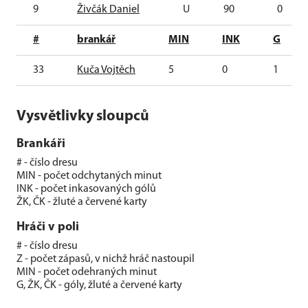
9
Živčák Daniel
U
90
0
#
brankář
MIN
INK
G
33
Kuča Vojtěch
5
0
1
Vysvětlivky sloupců
Brankáři
# - číslo dresu
MIN - počet odchytaných minut
INK - počet inkasovaných gólů
ŽK, ČK - žluté a červené karty
Hráči v poli
# - číslo dresu
Z - počet zápasů, v nichž hráč nastoupil
MIN - počet odehraných minut
G, ŽK, ČK - góly, žluté a červené karty