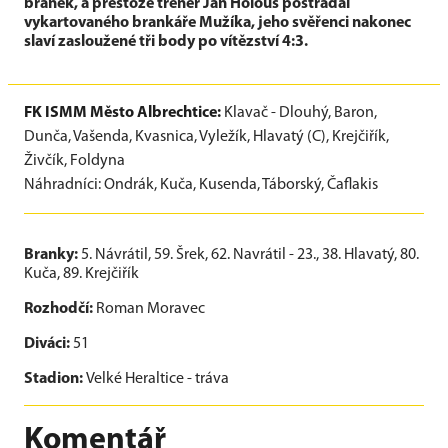
branek, a přestože trenér Jan Holouš postrádal
vykartovaného brankáře Mužíka, jeho svěřenci nakonec
slaví zasloužené tři body po vítězství 4:3.
FK ISMM Město Albrechtice:
Klavač - Dlouhý, Baron,
Dunča, Vašenda, Kvasnica, Vyležík, Hlavatý (C), Krejčiřík,
Živčík, Foldyna
Náhradníci: Ondrák, Kuča, Kusenda, Táborský, Čaflakis
Branky:
5. Návrátil, 59. Šrek, 62. Navrátil - 23., 38. Hlavatý, 80.
Kuča, 89. Krejčiřík
Rozhodčí:
Roman Moravec
Diváci:
51
Stadion:
Velké Heraltice - tráva
Komentář