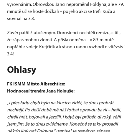
vyrovnáním. Obrovskou šanci neproměnil Foldyna, ale v 79.
minutě už se hosté dočkali – po jeho akci se trefil Kuča a
srovnal na 3:3.
Závěr patřil žlutočerným. Dorostenci nechtěli remízu, cítili,
že zápas mohou zlomit. A přišla odměna – v 89. minutě
napřáhl z voleje Krejčiřík a krásnou ranou rozhodl o vítězství
3:4!
Ohlasy
FK ISMM Město Albrechtice:
Hodnocení trenéra Jana Holouše:
„I přes řadu chyb bylo na klucích vidět, že dnes prohrát
nechtějí. Po delší době mě náš fotbal opravdu bavil – hráli,
chtěli hrát, bojovali a jezdili. I když byl průběh divoký, věřil
jsem jim, že to dnes zvládneme. Konečně se taky prosadil
někdo jiný než Foldyna,“ usmíval se trenér po zápase.