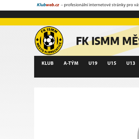
Klub
web.cz
– profesionální internetové stránky pro vá
KLUB
A-TÝM
U19
U15
U13