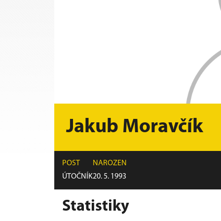
Jakub Moravčík
POST
NAROZEN
ÚTOČNÍK
20. 5. 1993
Statistiky