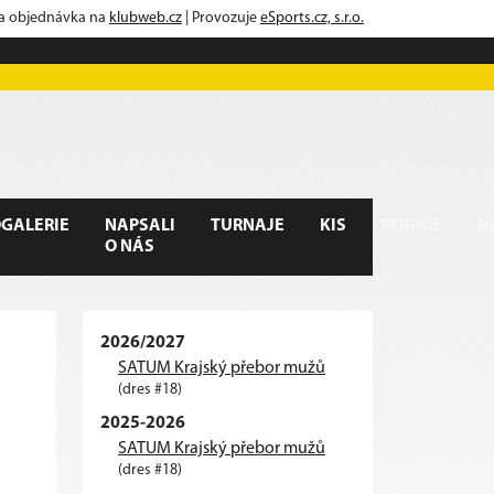
 a objednávka na
klubweb.cz
| Provozuje
eSports.cz, s.r.o.
GALERIE
NAPSALI
TURNAJE
KIS
RODIČE
N
O NÁS
2026/2027
SATUM Krajský přebor mužů
(dres #18)
2025-2026
SATUM Krajský přebor mužů
(dres #18)