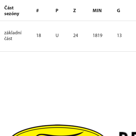
Část
#
P
Z
MIN
G
sezóny
základní
18
U
24
1819
13
část