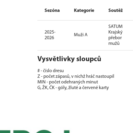
Sezóna
Kategorie
Soutěž
SATUM
2025-
Krajský
Muži A
2026
přebor
mužů
Vysvětlivky sloupců
# - číslo dresu
Z - počet zápasů, v nichž hráč nastoupil
MIN - počet odehraných minut
G, ŽK, ČK - góly, žluté a červené karty