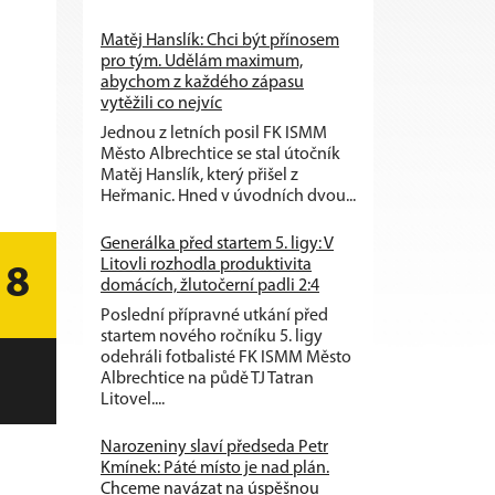
Matěj Hanslík: Chci být přínosem
pro tým. Udělám maximum,
abychom z každého zápasu
vytěžili co nejvíc
Jednou z letních posil FK ISMM
Město Albrechtice se stal útočník
Matěj Hanslík, který přišel z
Heřmanic. Hned v úvodních dvou...
Generálka před startem 5. ligy: V
Litovli rozhodla produktivita
18
domácích, žlutočerní padli 2:4
Poslední přípravné utkání před
startem nového ročníku 5. ligy
odehráli fotbalisté FK ISMM Město
Albrechtice na půdě TJ Tatran
Litovel....
Narozeniny slaví předseda Petr
Kmínek: Páté místo je nad plán.
Chceme navázat na úspěšnou