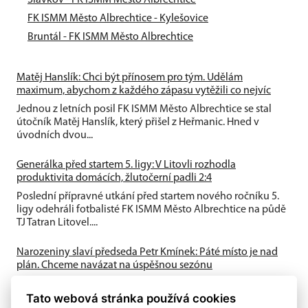
Slavkov - FK ISMM Město Albrechtice
FK ISMM Město Albrechtice - Kylešovice
Bruntál - FK ISMM Město Albrechtice
Matěj Hanslík: Chci být přínosem pro tým. Udělám
maximum, abychom z každého zápasu vytěžili co nejvíc
Jednou z letních posil FK ISMM Město Albrechtice se stal
útočník Matěj Hanslík, který přišel z Heřmanic. Hned v
úvodních dvou...
Generálka před startem 5. ligy: V Litovli rozhodla
produktivita domácích, žlutočerní padli 2:4
Poslední přípravné utkání před startem nového ročníku 5.
ligy odehráli fotbalisté FK ISMM Město Albrechtice na půdě
TJ Tatran Litovel....
Narozeniny slaví předseda Petr Kmínek: Páté místo je nad
plán. Chceme navázat na úspěšnou sezónu
První historická sezóna v Krajském přeboru přinesla skvělé
Tato webová stránka používá cookies
výsledky. A-tým obsadil výborné 5. místo, dařilo se také