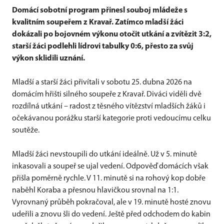
Domácí sobotní program přinesl souboj mládeže s
kvalitním soupeřem z Kravař. Zatímco mladší žáci
dokázali po bojovném výkonu otočit utkání a zvítězit 3:2,
starší žáci podlehli lídrovi tabulky 0:6, přesto za svůj
výkon sklidili uznání.
Mladší a starší žáci přivítali v sobotu 25. dubna 2026 na
domácím hřišti silného soupeře z Kravař. Diváci viděli dvě
rozdílná utkání – radost z těsného vítězství mladších žáků i
očekávanou porážku starší kategorie proti vedoucímu celku
soutěže.
Mladší žáci nevstoupili do utkání ideálně. Už v 5. minutě
inkasovali a soupeř se ujal vedení. Odpověď domácích však
přišla poměrně rychle. V 11. minutě si na rohový kop dobře
naběhl Koraba a přesnou hlavičkou srovnal na 1:1.
Vyrovnaný průběh pokračoval, ale v 19. minutě hosté znovu
udeřili a znovu šli do vedení. Ještě před odchodem do kabin