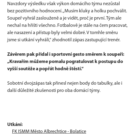
Navzdory výsledku však výkon domácího týmu nezůstal
bez pozitivního hodnocení. „Musím kluky a holku pochválit.
Soupeř vyhrál zaslouženě a je vidět, proč je první. Tým ale
nechal na hřišti všechno. Fotbalově je stále na čem pracovat,
ale nasazení a přístup byly velmi dobré. V tomhle směru
jsme si utkání vyhráli,“ zhodnotil zápas zastupující trenér.
Závěrem pak přidal i sportovní gesto směrem k soupeři:
„Kravařím můžeme pomalu pogratulovat k postupu do
vyšší soutěže a popřát hodně štěstí.“
Sobotní dvojzápas tak přinesl nejen body do tabulky, ale i
další důležité zkušenosti pro oba domácí týmy.
Utkání:
FK ISMM Město Albrechtice - Bolatice