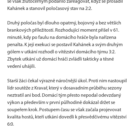
se však žlutočerným podařilo zareagovat, když se prosadil
Kahánek a stanovil poločasový stav na 2:2.
Druhý poločas byl dlouho opatrný, bojovný a bez větších
brankových příležitostí. Rozhodující moment přišel v 61.
minutě, kdy po faulu na domácího hráče byla nařízena
penalta. K její exekuci se postavil Kahánek a svým druhým
gólem v utkání rozhodl o vítězství domácího týmu 3:2.
Zbytek utkání už domácí hráči zvládli takticky a těsné
vedení uhájili.
Starší žáci čekal výrazně náročnější úkol. Proti nim nastoupil
lídr soutěže z Kravař, který v dosavadním průběhu sezony
neztratil ani bod. Domácí tým přesto nepodal odevzdaný
výkon a především v první půlhodině dokázal držet se
soupeřem krok. Postupem času se však začala projevovat
kvalita hostů, kteří utkání dovedli k přesvědčivému vítězství
6:0.