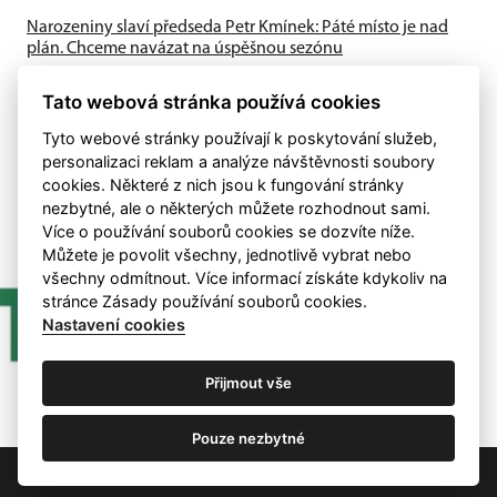
Narozeniny slaví předseda Petr Kmínek: Páté místo je nad
plán. Chceme navázat na úspěšnou sezónu
První historická sezóna v Krajském přeboru přinesla skvělé
výsledky. A-tým obsadil výborné 5. místo, dařilo se také
Tato webová stránka používá cookies
mládeži a klub...
Tyto webové stránky používají k poskytování služeb,
personalizaci reklam a analýze návštěvnosti soubory
cookies. Některé z nich jsou k fungování stránky
nezbytné, ale o některých můžete rozhodnout sami.
Více o používání souborů cookies se dozvíte níže.
Můžete je povolit všechny, jednotlivě vybrat nebo
všechny odmítnout. Více informací získáte kdykoliv na
stránce Zásady používání souborů cookies.
Nastavení cookies
Přijmout vše
Pouze nezbytné
Nastavení cookies
RSS