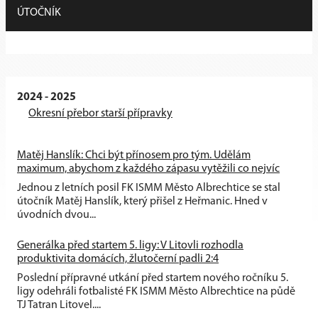
ÚTOČNÍK
2024 - 2025
Okresní přebor starší přípravky
Matěj Hanslík: Chci být přínosem pro tým. Udělám
maximum, abychom z každého zápasu vytěžili co nejvíc
Jednou z letních posil FK ISMM Město Albrechtice se stal
útočník Matěj Hanslík, který přišel z Heřmanic. Hned v
úvodních dvou...
Generálka před startem 5. ligy: V Litovli rozhodla
produktivita domácích, žlutočerní padli 2:4
Poslední přípravné utkání před startem nového ročníku 5.
ligy odehráli fotbalisté FK ISMM Město Albrechtice na půdě
TJ Tatran Litovel....