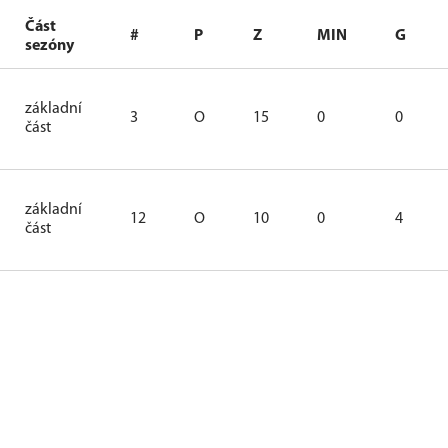
Část
#
P
Z
MIN
G
sezóny
základní
3
O
15
0
0
část
základní
12
O
10
0
4
část