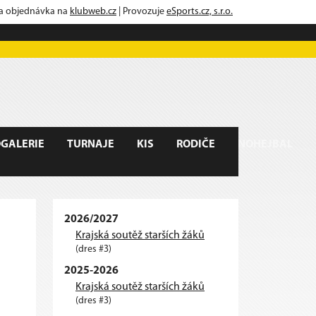
 a objednávka na
klubweb.cz
| Provozuje
eSports.cz, s.r.o.
GALERIE
TURNAJE
KIS
RODIČE
NOHEJBAL
2026/2027
Krajská soutěž starších žáků
(dres #3)
2025-2026
Krajská soutěž starších žáků
(dres #3)