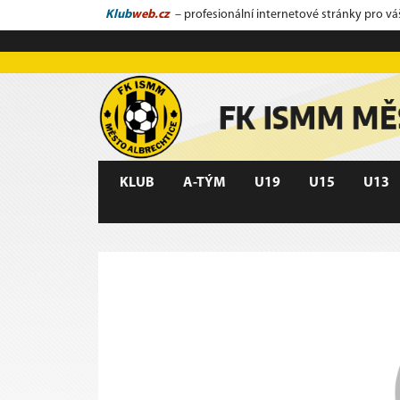
Klub
web.cz
– profesionální internetové stránky pro vá
KLUB
A-TÝM
U19
U15
U13