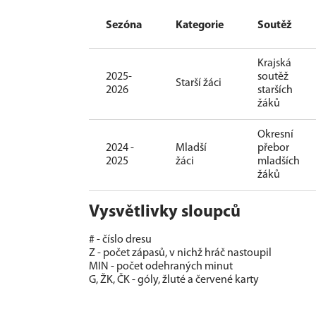
Sezóna
Kategorie
Soutěž
Krajská
2025-
soutěž
Starší žáci
2026
starších
žáků
Okresní
2024 -
Mladší
přebor
2025
žáci
mladších
žáků
Vysvětlivky sloupců
# - číslo dresu
Z - počet zápasů, v nichž hráč nastoupil
MIN - počet odehraných minut
G, ŽK, ČK - góly, žluté a červené karty