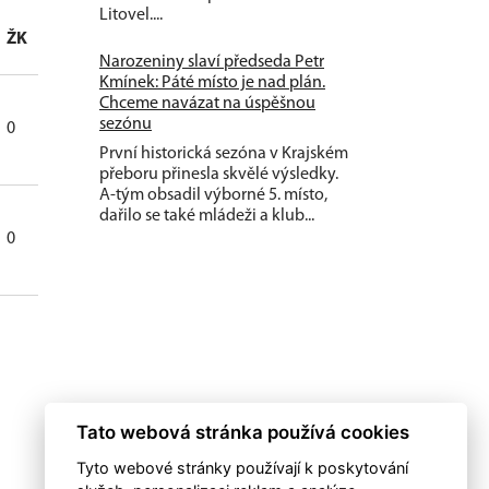
Litovel....
ŽK
ČK
Narozeniny slaví předseda Petr
Kmínek: Páté místo je nad plán.
Chceme navázat na úspěšnou
sezónu
0
0
První historická sezóna v Krajském
přeboru přinesla skvělé výsledky.
A-tým obsadil výborné 5. místo,
dařilo se také mládeži a klub...
0
0
Tato webová stránka používá cookies
Tyto webové stránky používají k poskytování