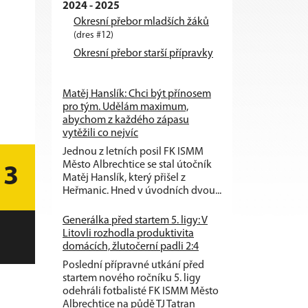
2024 - 2025
Okresní přebor mladších žáků
(dres #12)
Okresní přebor starší přípravky
Matěj Hanslík: Chci být přínosem
pro tým. Udělám maximum,
abychom z každého zápasu
vytěžili co nejvíc
Jednou z letních posil FK ISMM
Město Albrechtice se stal útočník
3
Matěj Hanslík, který přišel z
Heřmanic. Hned v úvodních dvou...
Generálka před startem 5. ligy: V
Litovli rozhodla produktivita
domácích, žlutočerní padli 2:4
Poslední přípravné utkání před
startem nového ročníku 5. ligy
odehráli fotbalisté FK ISMM Město
Albrechtice na půdě TJ Tatran