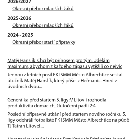
2026/2027
Okresní přebor mladších žáků
2025-2026
Okresní přebor mladších žáků
2024 - 2025
Okresní přebor starší přípravky
Matěj Hanslík: Chci být přínosem pro tým. Udělám
maximum, abychom z každého zápasu vytěžili co nejvíc
Jednou z letních posil FK ISMM Město Albrechtice se stal
útočník Matěj Hanslík, který přišel z Heřmanic. Hned v
úvodních dvou...
Generálka před startem 5. ligy: V Litovli rozhodla
produktivita domácích, žlutočerní padli 2:4
Poslední přípravné utkání před startem nového ročníku 5.
ligy odehráli fotbalisté FK ISMM Město Albrechtice na půdě
TJ Tatran Litovel....