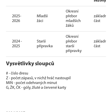
sezóny
Okresní
2025-
Mladší
přebor
základní
2026
žáci
mladších
část
žáků
Okresní
2024 -
Starší
přebor
základní
2025
přípravka
starší
část
přípravky
Vysvětlivky sloupců
# - číslo dresu
Z - počet zápasů, v nichž hráč nastoupil
MIN - počet odehraných minut
G, ŽK, ČK - góly, žluté a červené karty