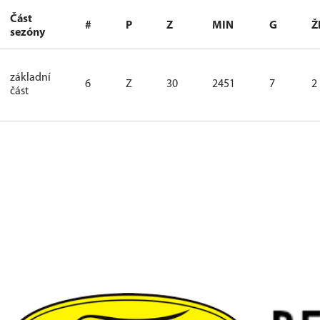
Část
#
P
Z
MIN
G
Ž
sezóny
základní
6
Z
30
2451
7
2
část