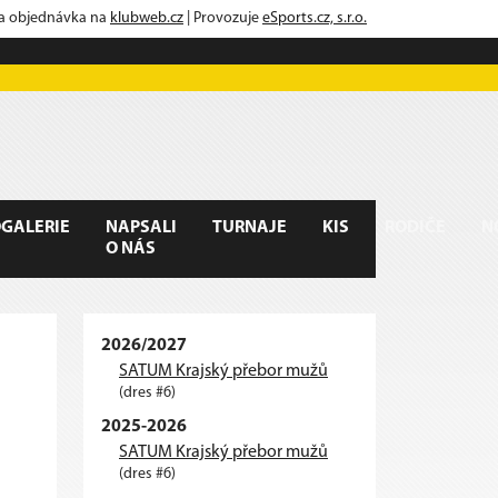
 a objednávka na
klubweb.cz
| Provozuje
eSports.cz, s.r.o.
GALERIE
NAPSALI
TURNAJE
KIS
RODIČE
N
O NÁS
2026/2027
SATUM Krajský přebor mužů
(dres #6)
2025-2026
SATUM Krajský přebor mužů
(dres #6)