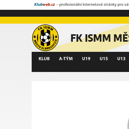
Klub
web.cz
– profesionální internetové stránky pro vá
KLUB
A-TÝM
U19
U15
U13