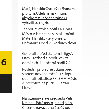
Matěj Hanslík: Chci být přínosem
pro tým. Udělám maximum,
abychom z každého zápasu
vytěžili co nejvíc
Jednou z letních posil FK ISMM
Město Albrechtice se stal útočník
Matěj Hanslík, který přišel z
Heřmanic. Hned v úvodních dvou...
Generálka před startem 5. ligy: V
Litovli rozhodla produktivita
6
domácích, žlutočerní padli 2:4
Poslední přípravné utkání před
startem nového ročníku 5. ligy
odehráli fotbalisté FK ISMM Město
Albrechtice na půdě TJ Tatran
Litovel....
Narozeniny slaví předseda Petr
Kmínek: Páté místo je nad plán.
Chceme navázat na úspěšnou