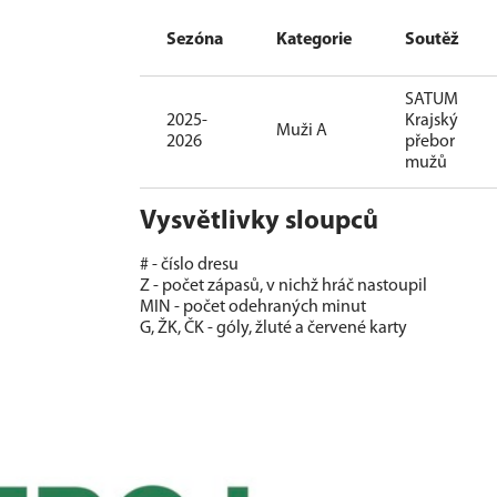
Sezóna
Kategorie
Soutěž
SATUM
2025-
Krajský
Muži A
2026
přebor
mužů
Vysvětlivky sloupců
# - číslo dresu
Z - počet zápasů, v nichž hráč nastoupil
MIN - počet odehraných minut
G, ŽK, ČK - góly, žluté a červené karty