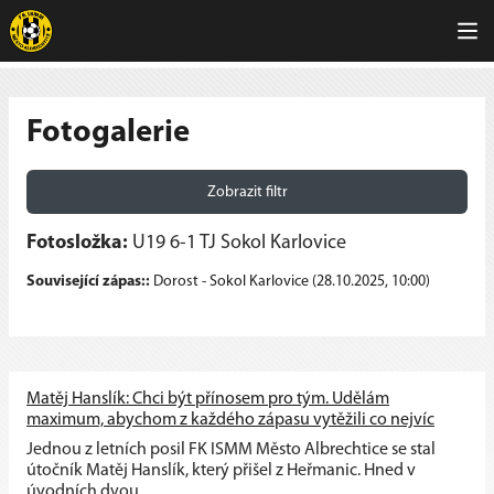
Fotogalerie
Zobrazit filtr
Fotosložka:
U19 6-1 TJ Sokol Karlovice
Související zápas::
Dorost - Sokol Karlovice (28.10.2025, 10:00)
Matěj Hanslík: Chci být přínosem pro tým. Udělám
maximum, abychom z každého zápasu vytěžili co nejvíc
Jednou z letních posil FK ISMM Město Albrechtice se stal
útočník Matěj Hanslík, který přišel z Heřmanic. Hned v
úvodních dvou...