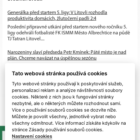
Generálka před startem 5. ligy: V Litovli rozhodla
produktivita domácích, žlutočerní padli 2:4
Poslední přípravné utkání před startem nového ročníku 5.
ligy odehráli fotbalisté FK ISMM Město Albrechtice na půdě
TJ Tatran Litovel....
Narozeniny slaví předseda Petr Kmínek: Páté místo je nad
plán. Chceme navázat na úspěšnou sezónu
První historická sezóna v Krajském přeboru přinesla skvělé
Tato webová stránka používá cookies
výsledky. A-tým obsadil výborné 5. místo, dařilo se také
mládeži a klub...
Tyto webové stránky používají k poskytování služeb,
personalizaci reklam a analýze návštěvnosti soubory
cookies. Některé z nich jsou k fungování stránky
nezbytné, ale o některých můžete rozhodnout sami.
Více o používání souborů cookies se dozvíte níže.
Můžete je povolit všechny, jednotlivě vybrat nebo
všechny odmítnout. Více informací získáte kdykoliv na
stránce Zásady používání souborů cookies.
Nastavení cookies